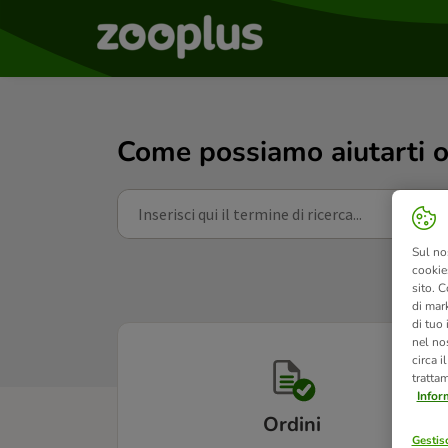
Come possiamo aiutarti o
Sul no
cookies
sito. C
di mark
di tuo
nel nos
circa i
tratta
Infor
Ordini
Gestisc