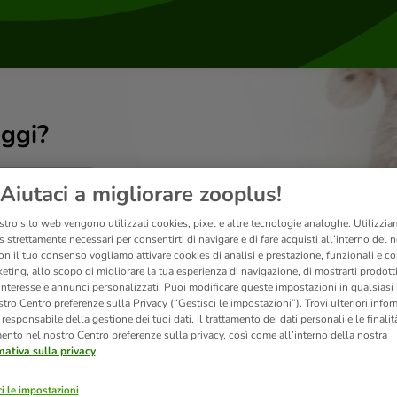
ggi?
Aiutaci a migliorare zooplus!
stro sito web vengono utilizzati cookies, pixel e altre tecnologie analoghe. Utilizzi
 strettamente necessari per consentirti di navigare e di fare acquisti all’interno del 
on il tuo consenso vogliamo attivare cookies di analisi e prestazione, funzionali e con
eting, allo scopo di migliorare la tua esperienza di navigazione, di mostrarti prodotti
 interesse e annunci personalizzati. Puoi modificare queste impostazioni in qualsia
tro Centro preferenze sulla Privacy (“Gestisci le impostazioni”). Trovi ulteriori info
l responsabile della gestione dei tuoi dati, il trattamento dei dati personali e le finalità
mento nel nostro Centro preferenze sulla privacy, così come all’interno della nostra
mativa sulla privacy
Prodotti
i le impostazioni