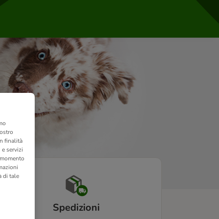
amo
nostro
 finalità
 e servizi
si momento
rmazioni
 di tale
Spedizioni