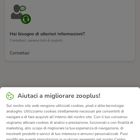
Hai bisogno di ulteriori informazioni?
Contattaci, saremo lieti di aiutarti.
Contattaci
Aiutaci a migliorare zooplus!
Sul nostro sito web vengono utilizzati cookies, pixel e altre tecnologie
analoghe. Utilizziamo cookies strettamente necessari per consentirti di
navigare e di fare acquisti all’interno del nostro sito. Con il tuo consenso
vogliamo attivare cookies di analisi e prestazione, funzionali e con finalità di
marketing, allo scopo di migliorare la tua esperienza di navigazione, di
mostrarti prodotti e servizi di tuo interesse e annunci personalizzati. Puoi
modificare queste impostazioni in qualsiasi momento nel nostro Centro