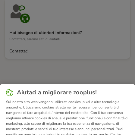
Hai bisogno di ulteriori informazioni?
Contattaci, saremo lieti di aiutarti.
Contattaci
Aiutaci a migliorare zooplus!
Sul nostro sito web vengono utilizzati cookies, pixel e altre tecnologie
analoghe. Utilizziamo cookies strettamente necessari per consentirti di
navigare e di fare acquisti all’interno del nostro sito. Con il tuo consenso
vogliamo attivare cookies di analisi e prestazione, funzionali e con finalità di
marketing, allo scopo di migliorare la tua esperienza di navigazione, di
mostrarti prodotti e servizi di tuo interesse e annunci personalizzati. Puoi
modificare queste impostazioni in qualsiasi momento nel nostro Centro