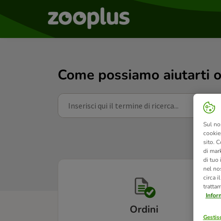
Come possiamo aiutarti o
Sul no
cookies
sito. C
di mark
di tuo
nel nos
circa i
tratta
Infor
Ordini
Gestisc