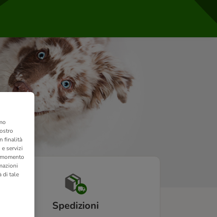
amo
nostro
 finalità
 e servizi
si momento
rmazioni
 di tale
Spedizioni