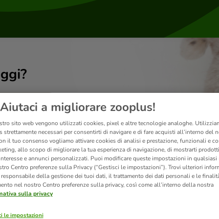
ggi?
Aiutaci a migliorare zooplus!
stro sito web vengono utilizzati cookies, pixel e altre tecnologie analoghe. Utilizzi
 strettamente necessari per consentirti di navigare e di fare acquisti all’interno del 
on il tuo consenso vogliamo attivare cookies di analisi e prestazione, funzionali e con
eting, allo scopo di migliorare la tua esperienza di navigazione, di mostrarti prodotti
 interesse e annunci personalizzati. Puoi modificare queste impostazioni in qualsia
tro Centro preferenze sulla Privacy (“Gestisci le impostazioni”). Trovi ulteriori info
l responsabile della gestione dei tuoi dati, il trattamento dei dati personali e le finalità
mento nel nostro Centro preferenze sulla privacy, così come all’interno della nostra
mativa sulla privacy
Prodotti
i le impostazioni