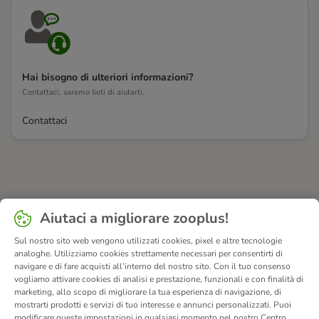
Hai bisogno di ulteriori informazioni?
Contattaci, saremo lieti di aiutarti.
Contattaci
Aiutaci a migliorare zooplus!
Sul nostro sito web vengono utilizzati cookies, pixel e altre tecnologie
analoghe. Utilizziamo cookies strettamente necessari per consentirti di
navigare e di fare acquisti all’interno del nostro sito. Con il tuo consenso
vogliamo attivare cookies di analisi e prestazione, funzionali e con finalità di
marketing, allo scopo di migliorare la tua esperienza di navigazione, di
mostrarti prodotti e servizi di tuo interesse e annunci personalizzati. Puoi
modificare queste impostazioni in qualsiasi momento nel nostro Centro