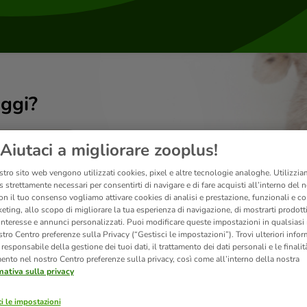
ggi?
Aiutaci a migliorare zooplus!
stro sito web vengono utilizzati cookies, pixel e altre tecnologie analoghe. Utilizzi
 strettamente necessari per consentirti di navigare e di fare acquisti all’interno del 
on il tuo consenso vogliamo attivare cookies di analisi e prestazione, funzionali e con
eting, allo scopo di migliorare la tua esperienza di navigazione, di mostrarti prodotti
 interesse e annunci personalizzati. Puoi modificare queste impostazioni in qualsia
tro Centro preferenze sulla Privacy (“Gestisci le impostazioni”). Trovi ulteriori info
l responsabile della gestione dei tuoi dati, il trattamento dei dati personali e le finalità
mento nel nostro Centro preferenze sulla privacy, così come all’interno della nostra
mativa sulla privacy
Prodotti
i le impostazioni