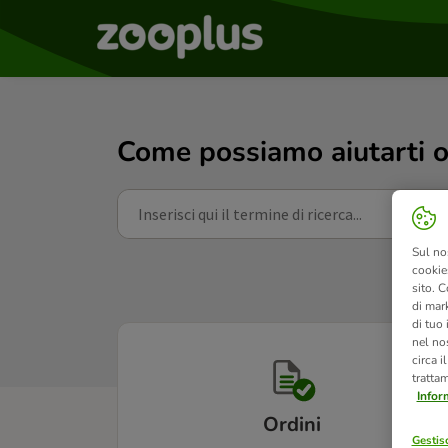
Come possiamo aiutarti o
Sul no
cookies
sito. C
di mark
di tuo
nel nos
circa i
tratta
Infor
Ordini
Gestisc