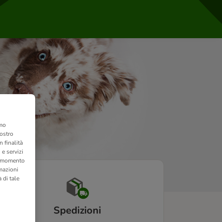
amo
nostro
 finalità
 e servizi
si momento
rmazioni
 di tale
Spedizioni