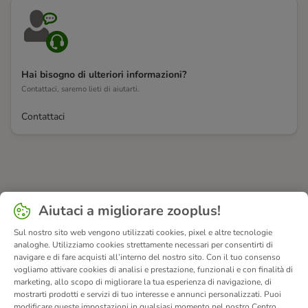
Hai bisogno di ulteriori informazioni?
Contattaci, saremo lieti di aiutarti.
Contattaci
Aiutaci a migliorare zooplus!
Sul nostro sito web vengono utilizzati cookies, pixel e altre tecnologie
analoghe. Utilizziamo cookies strettamente necessari per consentirti di
navigare e di fare acquisti all’interno del nostro sito. Con il tuo consenso
vogliamo attivare cookies di analisi e prestazione, funzionali e con finalità di
marketing, allo scopo di migliorare la tua esperienza di navigazione, di
mostrarti prodotti e servizi di tuo interesse e annunci personalizzati. Puoi
modificare queste impostazioni in qualsiasi momento nel nostro Centro