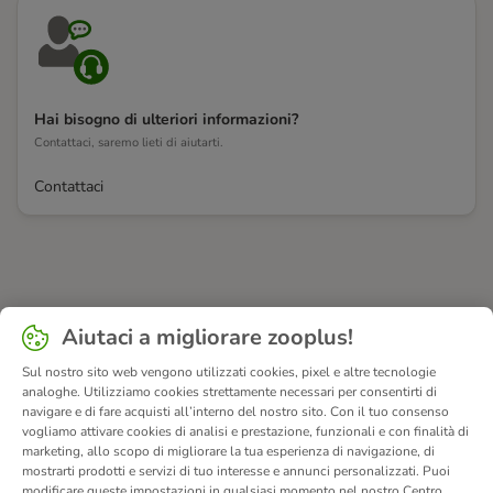
Hai bisogno di ulteriori informazioni?
Contattaci, saremo lieti di aiutarti.
Contattaci
Aiutaci a migliorare zooplus!
Sul nostro sito web vengono utilizzati cookies, pixel e altre tecnologie
analoghe. Utilizziamo cookies strettamente necessari per consentirti di
navigare e di fare acquisti all’interno del nostro sito. Con il tuo consenso
vogliamo attivare cookies di analisi e prestazione, funzionali e con finalità di
marketing, allo scopo di migliorare la tua esperienza di navigazione, di
mostrarti prodotti e servizi di tuo interesse e annunci personalizzati. Puoi
modificare queste impostazioni in qualsiasi momento nel nostro Centro