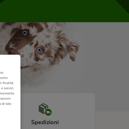
amo
nostro
 finalità
 e servizi
si momento
rmazioni
 di tale
Spedizioni