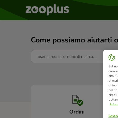
Come possiamo aiutarti o
Sul no
cookies
sito. C
di mark
di tuo
nel nos
circa i
tratta
Infor
Ordini
Gestisc