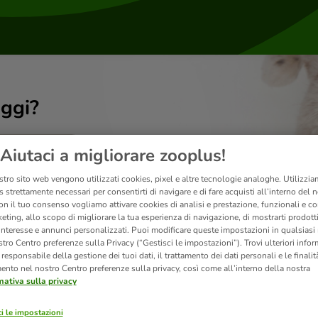
ggi?
Aiutaci a migliorare zooplus!
stro sito web vengono utilizzati cookies, pixel e altre tecnologie analoghe. Utilizzi
 strettamente necessari per consentirti di navigare e di fare acquisti all’interno del 
on il tuo consenso vogliamo attivare cookies di analisi e prestazione, funzionali e con
eting, allo scopo di migliorare la tua esperienza di navigazione, di mostrarti prodotti
 interesse e annunci personalizzati. Puoi modificare queste impostazioni in qualsia
tro Centro preferenze sulla Privacy (“Gestisci le impostazioni”). Trovi ulteriori info
l responsabile della gestione dei tuoi dati, il trattamento dei dati personali e le finalità
mento nel nostro Centro preferenze sulla privacy, così come all’interno della nostra
mativa sulla privacy
Prodotti
i le impostazioni