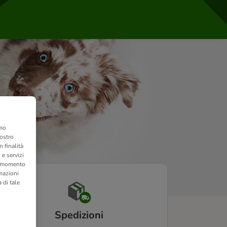
amo
nostro
 finalità
 e servizi
si momento
rmazioni
 di tale
Spedizioni