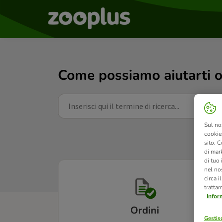
Come possiamo aiutarti o
Sul no
cookies
sito. C
di mark
di tuo
nel nos
circa i
tratta
Infor
Ordini
Gestisc