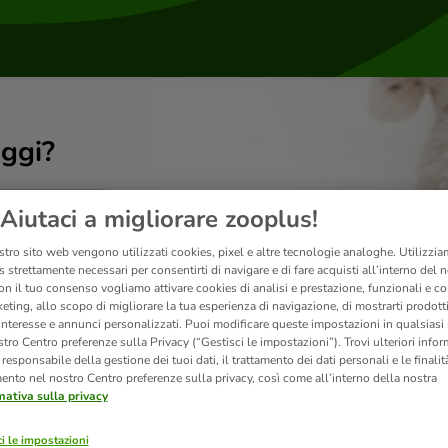
ggi?
Aiutaci a migliorare zooplus!
stro sito web vengono utilizzati cookies, pixel e altre tecnologie analoghe. Utilizzi
 strettamente necessari per consentirti di navigare e di fare acquisti all’interno del 
on il tuo consenso vogliamo attivare cookies di analisi e prestazione, funzionali e con
eting, allo scopo di migliorare la tua esperienza di navigazione, di mostrarti prodotti
 interesse e annunci personalizzati. Puoi modificare queste impostazioni in qualsia
tro Centro preferenze sulla Privacy (“Gestisci le impostazioni”). Trovi ulteriori info
l responsabile della gestione dei tuoi dati, il trattamento dei dati personali e le finalità
mento nel nostro Centro preferenze sulla privacy, così come all’interno della nostra
mativa sulla privacy
Prodotti
i le impostazioni