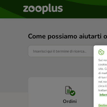
Come possiamo aiutarti o
Sul no
cookies
sito. C
di mark
di tuo
nel nos
circa i
tratta
Infor
Ordini
Gestisc