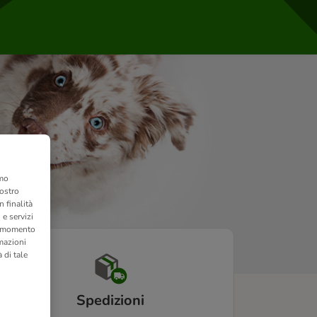
amo
nostro
 finalità
 e servizi
si momento
rmazioni
 di tale
Spedizioni