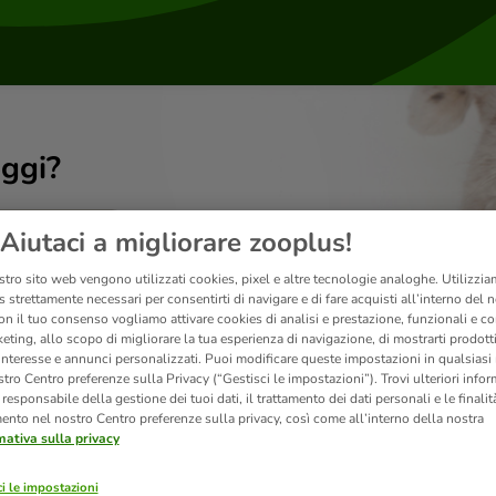
ggi?
Aiutaci a migliorare zooplus!
stro sito web vengono utilizzati cookies, pixel e altre tecnologie analoghe. Utilizzi
 strettamente necessari per consentirti di navigare e di fare acquisti all’interno del 
on il tuo consenso vogliamo attivare cookies di analisi e prestazione, funzionali e con
eting, allo scopo di migliorare la tua esperienza di navigazione, di mostrarti prodotti
 interesse e annunci personalizzati. Puoi modificare queste impostazioni in qualsia
tro Centro preferenze sulla Privacy (“Gestisci le impostazioni”). Trovi ulteriori info
l responsabile della gestione dei tuoi dati, il trattamento dei dati personali e le finalità
mento nel nostro Centro preferenze sulla privacy, così come all’interno della nostra
mativa sulla privacy
Prodotti
i le impostazioni