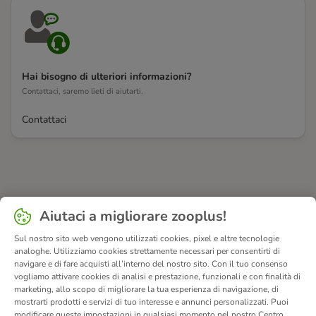
Hai bisogno di ulteriori informazioni?
Contattaci, saremo lieti di aiutarti.
Contattaci
Aiutaci a migliorare zooplus!
Sul nostro sito web vengono utilizzati cookies, pixel e altre tecnologie
analoghe. Utilizziamo cookies strettamente necessari per consentirti di
navigare e di fare acquisti all’interno del nostro sito. Con il tuo consenso
vogliamo attivare cookies di analisi e prestazione, funzionali e con finalità di
marketing, allo scopo di migliorare la tua esperienza di navigazione, di
mostrarti prodotti e servizi di tuo interesse e annunci personalizzati. Puoi
modificare queste impostazioni in qualsiasi momento nel nostro Centro