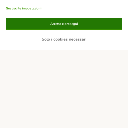
Gestisci le impostazioni
Modalità di pagamento
Accetta e prosegui
Solo i cookies necessari
Paga tramite bonifico.
Paga con contrassegno.
Consegna
Sicurezza