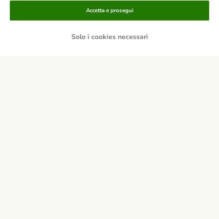
Modalità di pagamento
Accetta e prosegui
Solo i cookies necessari
Paga tramite bonifico.
Paga con contrassegno.
Consegna
Sicurezza
Chi siamo
Carriera
Informazioni Legali
Vai all'Atto sui servizi digitali.
Corporate Website
Condizioni Generali
Modulo tipo di recesso
Disposizioni ambientali & smaltimento
Contatto