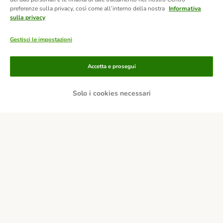
preferenze sulla privacy, così come all’interno della nostra
Informativa
sulla privacy
Gestisci le impostazioni
Modalità di pagamento
Accetta e prosegui
Solo i cookies necessari
Paga tramite bonifico.
Paga con contrassegno.
Consegna
Sicurezza