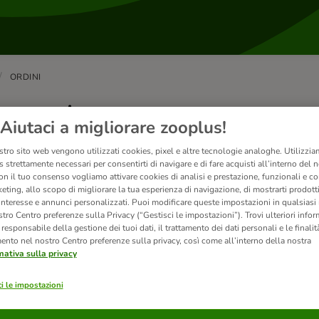
ORDINI
gamento
Aiutaci a migliorare zooplus!
stro sito web vengono utilizzati cookies, pixel e altre tecnologie analoghe. Utilizzi
 strettamente necessari per consentirti di navigare e di fare acquisti all’interno del 
ali metodi di pagamento offrite?
on il tuo consenso vogliamo attivare cookies di analisi e prestazione, funzionali e con
eting, allo scopo di migliorare la tua esperienza di navigazione, di mostrarti prodotti
cettiamo I seguenti tipi di pagamento: Carta di credito (Visa
 interesse e annunci personalizzati. Puoi modificare queste impostazioni in qualsia
ub) Carta prepagata (PostePay, Carta Aura e...
tro Centro preferenze sulla Privacy (“Gestisci le impostazioni”). Trovi ulteriori info
l responsabile della gestione dei tuoi dati, il trattamento dei dati personali e le finalità
mento nel nostro Centro preferenze sulla privacy, così come all’interno della nostra
mativa sulla privacy
i le impostazioni
me faccio a selezionare o cambiare il metodo di pagamento?